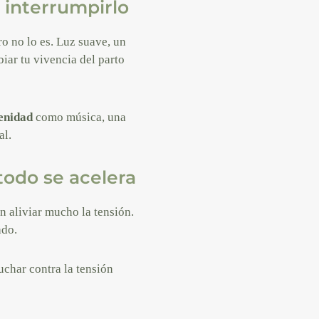
 interrumpirlo
ro no lo es. Luz suave, un
ar tu vivencia del parto
enidad
como música, una
al.
todo se acelera
 aliviar mucho la tensión.
ado.
uchar contra la tensión