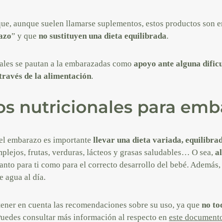
ue, aunque suelen llamarse suplementos, estos productos son e
azo
” y que
no sustituyen una dieta equilibrada
.
ales se pautan a la embarazadas como
apoyo ante alguna dificu
 través de la alimentación
.
s nutricionales para emb
 el embarazo es importante
llevar una dieta variada, equilibra
plejos, frutas, verduras, lácteos y grasas saludables… O sea,
a
 tanto para ti como para el correcto desarrollo del bebé. Además
e agua al día.
tener en cuenta las recomendaciones sobre su uso, ya que
no to
Puedes consultar más información al respecto en
este documento