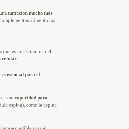
 una
nutrición mucho más
s complementos alimenticios:
, que es una vitamina del
 celular
.
,
es esencial para el
s es su
capacidad para
dula espina), como la espina
 imprescindible para el