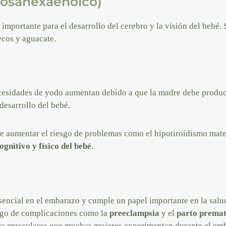
cosahexaenoico)
importante para el desarrollo del cerebro y la visión del bebé.
ecos y aguacate.
ecesidades de yodo aumentan debido a que la madre debe produ
 desarrollo del bebé.
e aumentar el riesgo de problemas como el hipotiroidismo mate
ognitivo y físico del bebé
.
sencial en el embarazo y cumple un papel importante en la salu
esgo de complicaciones como la
preeclampsia
y el
parto prema
ias musculares que muchas mujeres experimentan durante el em