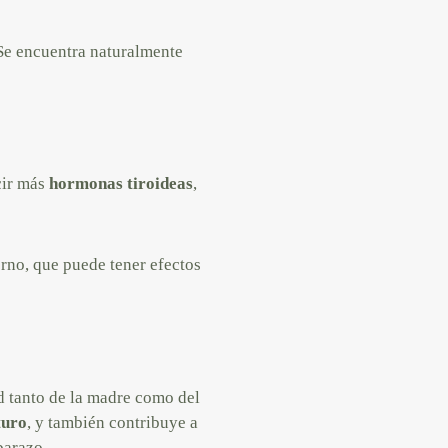
 Se encuentra naturalmente
cir más
hormonas tiroideas
,
rno, que puede tener efectos
d tanto de la madre como del
turo
, y también contribuye a
barazo.