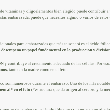
de vitaminas y oligoelementos bien elegido puede contribuir a
estás embarazada, puede que necesites alguno o varios de esto
icionales para embarazadas que más te sonará es el ácido fólico
e
desempeña un papel fundamental en la producción y división
N y contribuye al crecimiento adecuado de las células. Por eso
anos
, tanto en la madre como en el feto.
lico son numerosos durante el embarazo. Uno de los más notable
neural* en el feto
(*estructura que da origen al cerebro y la mé
rimestre del embarazo, el ácido fólico se convierte en un aliado