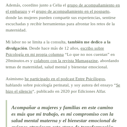
Además, coordino junto a Celia el
grupo de acompañamiento en
el embarazo
y el
grupo de acompañamiento en el posparto
,
donde las mujeres pueden compartir sus experiencias, sentirse
escuchadas y recibir herramientas para afrontar los retos de la
maternidad.
Mi labor no se limita a la consulta,
también me dedico a la
divulgación
. Desde hace más de 12 años,
escribo sobre
Psicología en mi propia columna
“Lo que no nos cuentan” en
20minutos.es y
colaboro con la revista Mamagazine
, abordando
temas de maternidad, salud mental y bienestar emocional.
Asimismo
he participado en el podcast Entre Psicólogos
,
hablando sobre psicología perinatal, y soy autora del ensayo “
Se
hizo el silencio
“, publicado en 2020 por Ediciones Alfar.
Acompañar a mujeres y familias en este camino
es más que mi trabajo, es mi compromiso con la
salud mental materna y el bienestar emocional de