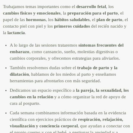
Trabajamos temas importantes como el
desarrollo fetal
, los
cambios físicos y emocionales
, la
preparación para el parto
, el
papel de las
hormonas
, los
hábitos saludables
, el
plan de parto
, el
contacto piel con piel y los
primeros cuidados
del recién nacido y
la
lactancia
.
A lo largo de las sesiones trataremos
síntomas frecuentes del
embarazo
, como cansancio, sueño, molestias digestivas o
cambios corporales, y ofrecemos estrategias para aliviarlos.
También resolvemos dudas sobre el
trabajo de parto y la
dilatación
, hablamos de los miedos al parto y enseñamos
herramientas para afrontarlos con más seguridad.
Dedicamos un espacio específico a
la pareja, la sexualidad, los
cambios en la relación
y a cómo organizar la red de apoyo de
cara al posparto.
Cada semana combinamos información basada en la evidencia
científica con ejercicios prácticos de
respiración, relajación,
visualización y conciencia corporal
, que ayudan a conectar con
el propio cuerpo y con el bebé, a gestionar la ansiedad y a